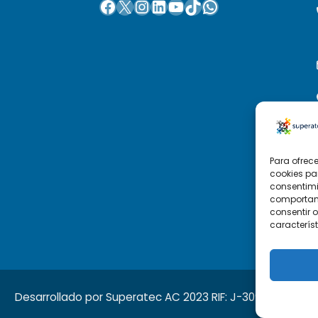
Para ofrec
cookies pa
consentimi
comportami
consentir o
característ
Desarrollado por Superatec AC 2023 RIF: J-30938391-4