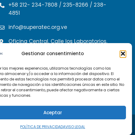
+58 212- 234-7808 / 235-8266 / 238-
4851
info@superatec.org.ve
Oficina Central, Calle los Laboratorios,
Edif. Torre Beta piso 4 oficina 402,
Gestionar consentimiento
Miranda
er las mejores experiencias, utilizamos tecnologías como las
ra almacenar y/o acceder a la información del dispositivo. El
ento de estas tecnologías nos permitirá procesar datos como el
Contacta con nosotros
ento de navegación o las identificaciones únicas en este sitio. No
 retirar el consentimiento, puede afectar negativamente a ciertas
icas y funciones.
Aceptar
POLÍTICA DE PRIVACIDAD
AVISO LEGAL