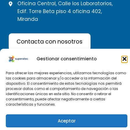
Oficina Central, Calle los Laboratorios,
Edif. Torre Beta piso 4 oficina 402,
Miranda
Contacta con nosotros
Gestionar consentimiento
Para ofrecer las mejores experiencias, utilizamos tecnologías como
las cookies para almacenar y/o acceder a la información del
dispositivo. El consentimiento de estas tecnologías nos permitirá
Desarrollado por Superatec AC 2023 RIF: J-
procesar datos como el comportamiento de navegación o las
30938391-4
identificaciones únicas en este sitio. No consentir o retirar el
consentimiento, puede afectar negativamente a ciertas
características y funciones.
Aceptar