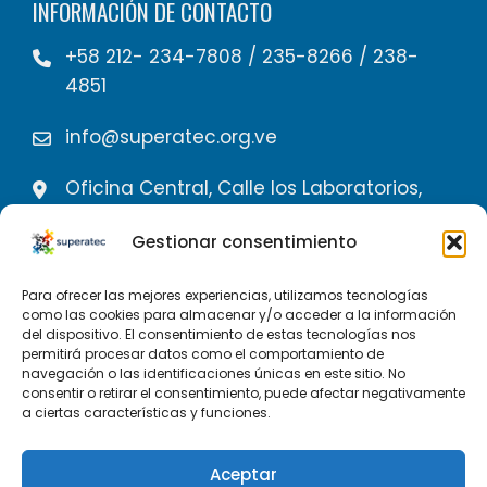
INFORMACIÓN DE CONTACTO
+58 212- 234-7808 / 235-8266 / 238-
4851
info@superatec.org.ve
Oficina Central, Calle los Laboratorios,
Edif. Torre Beta piso 4 oficina 402,
Gestionar consentimiento
Miranda
Para ofrecer las mejores experiencias, utilizamos tecnologías
como las cookies para almacenar y/o acceder a la información
Contacta con nosotros
del dispositivo. El consentimiento de estas tecnologías nos
permitirá procesar datos como el comportamiento de
navegación o las identificaciones únicas en este sitio. No
consentir o retirar el consentimiento, puede afectar negativamente
a ciertas características y funciones.
Aceptar